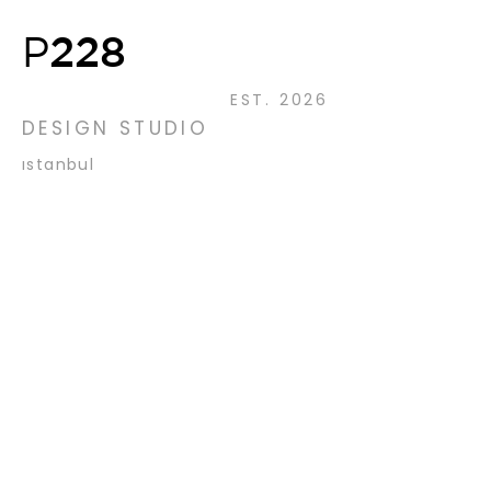
228
P
EST. 2026
DESIGN STUDIO
ıstanbul